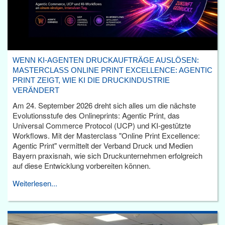
WENN KI-AGENTEN DRUCKAUFTRÄGE AUSLÖSEN:
MASTERCLASS ONLINE PRINT EXCELLENCE: AGENTIC
PRINT ZEIGT, WIE KI DIE DRUCKINDUSTRIE
VERÄNDERT
Am 24. September 2026 dreht sich alles um die nächste
Evolutionsstufe des Onlineprints: Agentic Print, das
Universal Commerce Protocol (UCP) und KI-gestützte
Workflows. Mit der Masterclass "Online Print Excellence:
Agentic Print" vermittelt der Verband Druck und Medien
Bayern praxisnah, wie sich Druckunternehmen erfolgreich
auf diese Entwicklung vorbereiten können.
Weiterlesen...