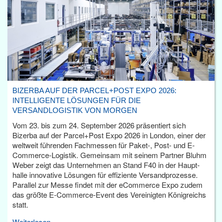
BIZERBA AUF DER PARCEL+POST EXPO 2026:
INTELLIGENTE LÖSUNGEN FÜR DIE
VERSANDLOGISTIK VON MORGEN
Vom 23. bis zum 24. September 2026 präsentiert sich
Bizerba auf der Parcel+Post Expo 2026 in London, einer der
weltweit führenden Fachmessen für Paket-, Post- und E-
Commerce-Logistik. Gemeinsam mit seinem Partner Bluhm
Weber zeigt das Unternehmen an Stand F40 in der Haupt­
halle innovative Lösungen für effiziente Versandprozesse.
Parallel zur Messe findet mit der eCommerce Expo zudem
das größte E-Commerce-Event des Vereinigten Königreichs
statt.
Weiterlesen...