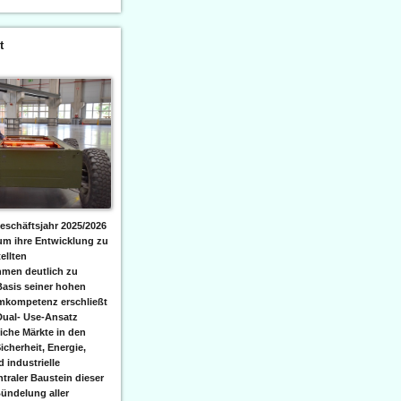
t
eschäftsjahr 2025/2026
 um ihre Entwicklung zu
ellten
men deutlich zu
Basis seiner hohen
emkompetenz erschließt
Dual- Use-Ansatz
iche Märkte in den
icherheit, Energie,
 industrielle
raler Baustein dieser
ündelung aller