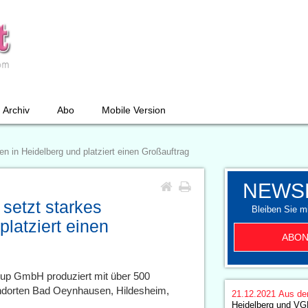
Archiv
Abo
Mobile Version
n in Heidelberg und platziert einen Großauftrag
NEWS
setzt starkes
Bleiben Sie mi
platziert einen
ABON
oup GmbH produziert mit über 500
tandorten Bad Oeynhausen, Hildesheim,
21.12.2021
Aus de
Heidelberg und VG