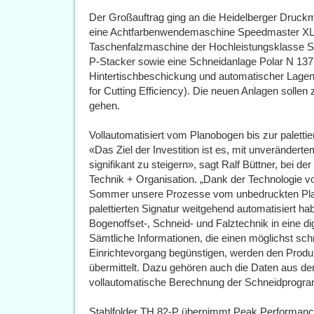
Der Großauftrag ging an die Heidelberger Druck
eine Achtfarbenwendemaschine Speedmaster XL 
Taschenfalzmaschine der Hochleistungsklasse St
P-Stacker sowie eine Schneidanlage Polar N 137
Hintertischbeschickung und automatischer Lagen
for Cutting Efficiency). Die neuen Anlagen sollen 
gehen.
Vollautomatisiert vom Planobogen bis zur palettie
«Das Ziel der Investition ist es, mit unverändert
signifikant zu steigern», sagt Ralf Büttner, bei d
Technik + Organisation. „Dank der Technologie v
Sommer unsere Prozesse vom unbedruckten Plan
palettierten Signatur weitgehend automatisiert ha
Bogenoffset-, Schneid- und Falztechnik in eine di
Sämtliche Informationen, die einen möglichst sch
Einrichtevorgang begünstigen, werden den Produ
übermittelt. Dazu gehören auch die Daten aus de
vollautomatische Berechnung der Schneidprogr
Stahlfolder TH 82-P übernimmt Peak Performan