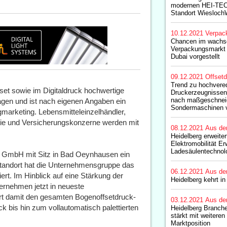
modernen HEI-TEC
Standort WieslochW
10.12.2021
Verpac
Chancen im wachs
Verpackungsmarkt 
Dubai vorgestellt
09.12.2021
Offset
Trend zu hochvere
set sowie im Digitaldruck hochwertige
Druckerzeugnissen 
nach maßgeschnei
agen und ist nach eigenen Angaben ein
Sondermaschinen v
gmarketing. Lebensmitteleinzelhändler,
rie und Versicherungskonzerne werden mit
08.12.2021
Aus de
Heidelberg erweite
Elektromobilität Er
Ladesäulentechnol
nt GmbH mit Sitz in Bad Oeynhausen ein
tandort hat die Unternehmensgruppe das
06.12.2021
Aus de
rt. Im Hinblick auf eine Stärkung der
Heidelberg kehrt i
ernehmen jetzt in neueste
ert damit den gesamten Bogenoffsetdruck-
03.12.2021
Aus de
bis hin zum vollautomatisch palettierten
Heidelberg Branche
stärkt mit weiteren
Marktposition