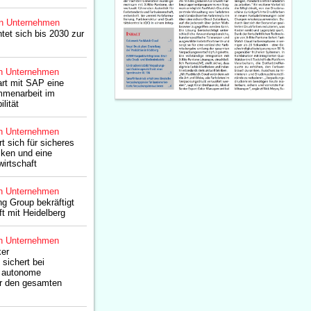
n Unternehmen
htet sich bis 2030 zur
n Unternehmen
art mit SAP eine
mmenarbeit im
lität
n Unternehmen
t sich für sicheres
ken und eine
wirtschaft
n Unternehmen
ng Group bekräftigt
ft mit Heidelberg
n Unternehmen
ker
sichert bei
n autonome
er den gesamten