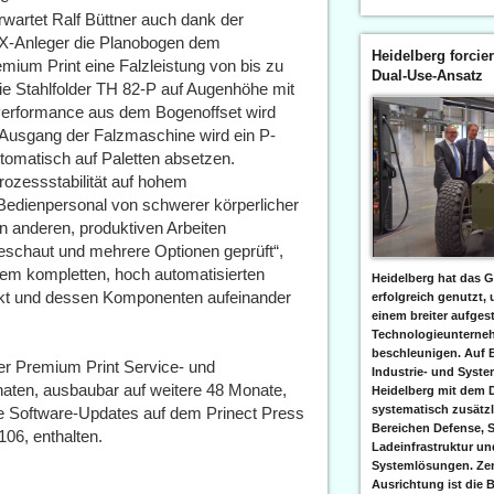
rwartet Ralf Büttner auch dank der
FX-Anleger die Planobogen dem
Heidelberg forcier
emium Print eine Falzleistung von bis zu
Dual-Use-Ansatz
ie Stahlfolder TH 82-P auf Augenhöhe mit
Performance aus dem Bogenoffset wird
m Ausgang der Falzmaschine wird ein P-
tomatisch auf Paletten absetzen.
ozessstabilität auf hohem
 Bedienpersonal von schwerer körperlicher
n anderen, produktiven Arbeiten
schaut und mehrere Optionen geprüft“,
einem kompletten, hoch automatisierten
Heidelberg hat das G
kt und dessen Komponenten aufeinander
erfolgreich genutzt,
einem breiter aufgest
Technologieunterneh
beschleunigen. Auf 
er Premium Print Service- und
Industrie- und Syst
aten, ausbaubar auf weitere 48 Monate,
Heidelberg mit dem 
systematisch zusätzl
te Software-Updates auf dem Prinect Press
Bereichen Defense, S
06, enthalten.
Ladeinfrastruktur und
Systemlösungen. Zent
Ausrichtung ist die B