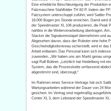
Eine erhebliche Beschleunigung der Produktion e
Falzmaschine Stahlfolder TH 82-P. Indem der P
Falzsystem unterschuppt zuführt, wird Sattler Pr
18.000 Bogen pro Stunde erreichen. Damit wird d
der Speedmaster XL 106 produzieren, die Peak 
nahtlos in die Weiterverarbeitung übertragen. A
Stacker die Signaturenstapel übernehmen und au
Abgesehen davon, dass der Roboter eine hohe Pr
Geschwindigkeitsniveau sicherstellt, wird er das
Arbeit entlasten. Das Personal kann sich indesse
zuwenden. „Wir haben uns am Markt genau umge
sagt Ralf Büttner. „Letztlich hat Heidelberg mit 
System, das die Prozesskette umfassend abdec
abgestimmt sind, überzeugt.“
Im Rahmen eines Service-Vertrags hat sich Sattl
Wartungsarbeiten während der Dauer von 24 Mon
gesichert. Im Vertrag sind regelmäßig ausgeführ
Center XL 3, dem Leitstand der Speedmaster XL 1