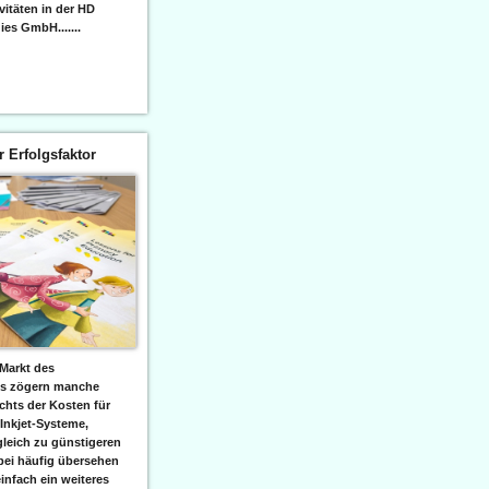
itäten in der HD
es GmbH.......
er Erfolgsfaktor
Markt des
ks zögern manche
hts der Kosten für
 Inkjet-Systeme,
leich zu günstigeren
bei häufig übersehen
einfach ein weiteres