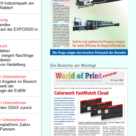
H Industriepark am
alldorf
kung
enden
auf der EXPO2020 in
druck
delten
steigert Nachfrage
derten
on Heidelberg
Die Branche am Montag!
n Unternehmen
rt Angebot im Bereich
werb der
ogie der EnBW
n Unternehmen
n den SDAX zurück
n Unternehmen
nplattform Zaikio
 Partnern