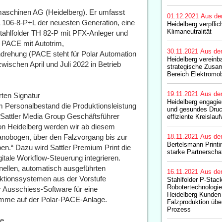
maschinen AG (Heidelberg). Er umfasst
01.12.2021
Aus de
106-8-P+L der neuesten Generation, eine
Heidelberg verpflic
Klimaneutralität
ahlfolder TH 82-P mit PFX-Anleger und
 PACE mit Autotrim,
30.11.2021
Aus de
drehung (PACE steht für Polar Automation
Heidelberg vereinb
zwischen April und Juli 2022 in Betrieb
strategische Zusa
Bereich Elektromobi
19.11.2021
Aus de
rten Signatur
Heidelberg engagier
em Personalbestand die Produktionsleistung
und gesundes Druc
er Sattler Media Group Geschäftsführer
effiziente Kreislauf
on Heidelberg werden wir ab diesem
obogen, über den Falzvorgang bis zur
18.11.2021
Aus de
Bertelsmann Printi
ben.“ Dazu wird Sattler Premium Print die
starke Partnerscha
gitale Workflow-Steuerung integrieren.
nellen, automatisch ausgeführten
16.11.2021
Aus de
ktionssystemen aus der Vorstufe
Stahlfolder P-Stac
Robotertechnologie 
r Ausschiess-Software für eine
Heidelberg-Kunde
amme auf der Polar-PACE-Anlage.
Falzproduktion üb
Prozess
ce