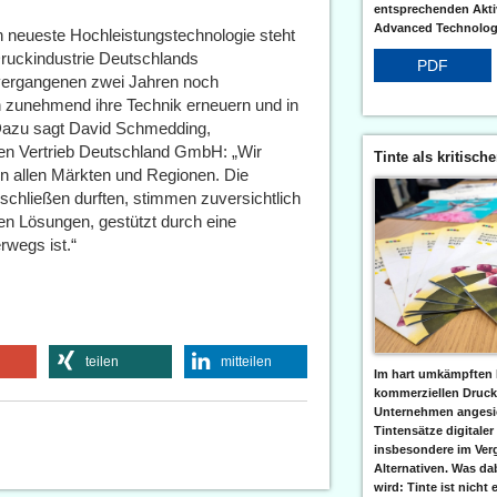
entsprechenden Aktiv
Advanced Technologi
n neueste Hochleistungstechnologie steht
 Druckindustrie Deutschlands
PDF
 vergangenen zwei Jahren noch
 zunehmend ihre Technik erneuern und in
Dazu sagt David Schmedding,
en Vertrieb Deutschland GmbH: „Wir
Tinte als kritisch
in allen Märkten und Regionen. Die
schließen durften, stimmen zuversichtlich
en Lösungen, gestützt durch eine
rwegs ist.“
teilen
mitteilen
Im hart umkämpften 
kommerziellen Druc
Unternehmen angesic
Tintensätze digitaler
insbesondere im Verg
Alternativen. Was da
wird: Tinte ist nicht 