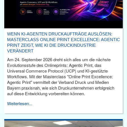
WENN KI-AGENTEN DRUCKAUFTRÄGE AUSLÖSEN:
MASTERCLASS ONLINE PRINT EXCELLENCE: AGENTIC
PRINT ZEIGT, WIE KI DIE DRUCKINDUSTRIE
VERÄNDERT
Am 24. September 2026 dreht sich alles um die nächste
Evolutionsstufe des Onlineprints: Agentic Print, das
Universal Commerce Protocol (UCP) und KI-gestützte
Workflows. Mit der Masterclass "Online Print Excellence:
Agentic Print" vermittelt der Verband Druck und Medien
Bayern praxisnah, wie sich Druckunternehmen erfolgreich
auf diese Entwicklung vorbereiten können.
Weiterlesen...