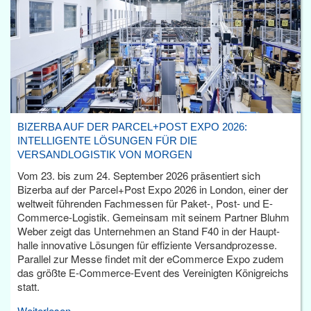
BIZERBA AUF DER PARCEL+POST EXPO 2026:
INTELLIGENTE LÖSUNGEN FÜR DIE
VERSANDLOGISTIK VON MORGEN
Vom 23. bis zum 24. September 2026 präsentiert sich
Bizerba auf der Parcel+Post Expo 2026 in London, einer der
weltweit führenden Fachmessen für Paket-, Post- und E-
Commerce-Logistik. Gemeinsam mit seinem Partner Bluhm
Weber zeigt das Unternehmen an Stand F40 in der Haupt­
halle innovative Lösungen für effiziente Versandprozesse.
Parallel zur Messe findet mit der eCommerce Expo zudem
das größte E-Commerce-Event des Vereinigten Königreichs
statt.
Weiterlesen...