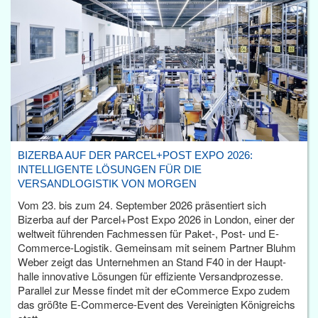
BIZERBA AUF DER PARCEL+POST EXPO 2026:
INTELLIGENTE LÖSUNGEN FÜR DIE
VERSANDLOGISTIK VON MORGEN
Vom 23. bis zum 24. September 2026 präsentiert sich
Bizerba auf der Parcel+Post Expo 2026 in London, einer der
weltweit führenden Fachmessen für Paket-, Post- und E-
Commerce-Logistik. Gemeinsam mit seinem Partner Bluhm
Weber zeigt das Unternehmen an Stand F40 in der Haupt­
halle innovative Lösungen für effiziente Versandprozesse.
Parallel zur Messe findet mit der eCommerce Expo zudem
das größte E-Commerce-Event des Vereinigten Königreichs