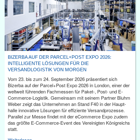
BIZERBA AUF DER PARCEL+POST EXPO 2026:
INTELLIGENTE LÖSUNGEN FÜR DIE
VERSANDLOGISTIK VON MORGEN
Vom 23. bis zum 24. September 2026 präsentiert sich
Bizerba auf der Parcel+Post Expo 2026 in London, einer der
weltweit führenden Fachmessen für Paket-, Post- und E-
Commerce-Logistik. Gemeinsam mit seinem Partner Bluhm
Weber zeigt das Unternehmen an Stand F40 in der Haupt­
halle innovative Lösungen für effiziente Versandprozesse.
Parallel zur Messe findet mit der eCommerce Expo zudem
das größte E-Commerce-Event des Vereinigten Königreichs
statt.
Weiterlesen...