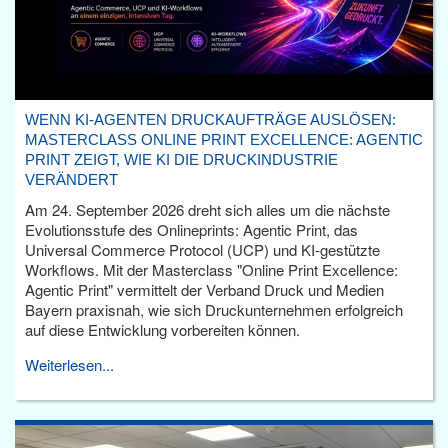
WENN KI-AGENTEN DRUCKAUFTRÄGE AUSLÖSEN:
MASTERCLASS ONLINE PRINT EXCELLENCE: AGENTIC
PRINT ZEIGT, WIE KI DIE DRUCKINDUSTRIE
VERÄNDERT
Am 24. September 2026 dreht sich alles um die nächste
Evolutionsstufe des Onlineprints: Agentic Print, das
Universal Commerce Protocol (UCP) und KI-gestützte
Workflows. Mit der Masterclass "Online Print Excellence:
Agentic Print" vermittelt der Verband Druck und Medien
Bayern praxisnah, wie sich Druckunternehmen erfolgreich
auf diese Entwicklung vorbereiten können.
Weiterlesen...