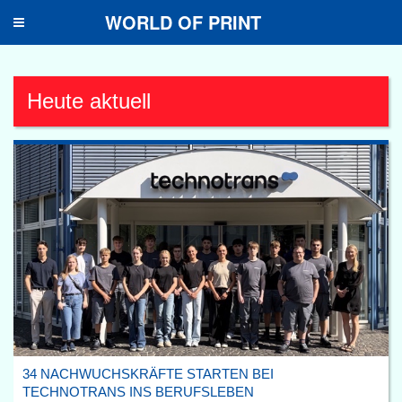
WORLD OF PRINT
Toggle
navigation
Heute aktuell
34 NACHWUCHSKRÄFTE STARTEN BEI
TECHNOTRANS INS BERUFSLEBEN