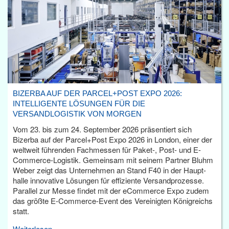
BIZERBA AUF DER PARCEL+POST EXPO 2026:
INTELLIGENTE LÖSUNGEN FÜR DIE
VERSANDLOGISTIK VON MORGEN
Vom 23. bis zum 24. September 2026 präsentiert sich
Bizerba auf der Parcel+Post Expo 2026 in London, einer der
weltweit führenden Fachmessen für Paket-, Post- und E-
Commerce-Logistik. Gemeinsam mit seinem Partner Bluhm
Weber zeigt das Unternehmen an Stand F40 in der Haupt­
halle innovative Lösungen für effiziente Versandprozesse.
Parallel zur Messe findet mit der eCommerce Expo zudem
das größte E-Commerce-Event des Vereinigten Königreichs
statt.
Weiterlesen...