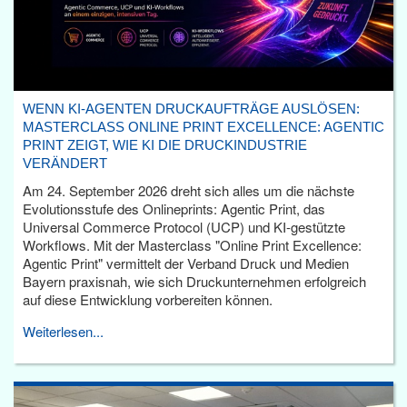
WENN KI-AGENTEN DRUCKAUFTRÄGE AUSLÖSEN:
MASTERCLASS ONLINE PRINT EXCELLENCE: AGENTIC
PRINT ZEIGT, WIE KI DIE DRUCKINDUSTRIE
VERÄNDERT
Am 24. September 2026 dreht sich alles um die nächste
Evolutionsstufe des Onlineprints: Agentic Print, das
Universal Commerce Protocol (UCP) und KI-gestützte
Workflows. Mit der Masterclass "Online Print Excellence:
Agentic Print" vermittelt der Verband Druck und Medien
Bayern praxisnah, wie sich Druckunternehmen erfolgreich
auf diese Entwicklung vorbereiten können.
Weiterlesen...