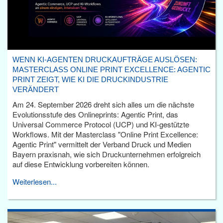
WENN KI-AGENTEN DRUCKAUFTRÄGE AUSLÖSEN:
MASTERCLASS ONLINE PRINT EXCELLENCE: AGENTIC
PRINT ZEIGT, WIE KI DIE DRUCKINDUSTRIE
VERÄNDERT
Am 24. September 2026 dreht sich alles um die nächste
Evolutionsstufe des Onlineprints: Agentic Print, das
Universal Commerce Protocol (UCP) und KI-gestützte
Workflows. Mit der Masterclass "Online Print Excellence:
Agentic Print" vermittelt der Verband Druck und Medien
Bayern praxisnah, wie sich Druckunternehmen erfolgreich
auf diese Entwicklung vorbereiten können.
Weiterlesen...