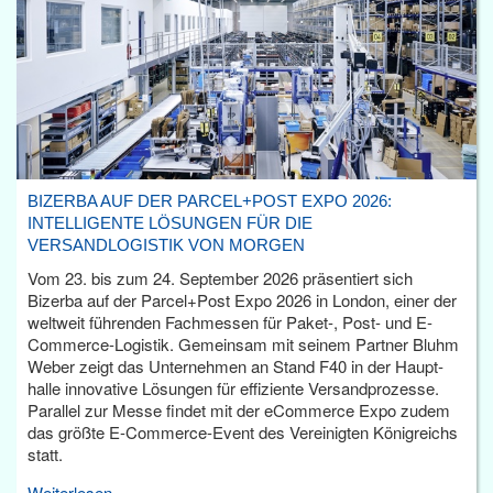
BIZERBA AUF DER PARCEL+POST EXPO 2026:
INTELLIGENTE LÖSUNGEN FÜR DIE
VERSANDLOGISTIK VON MORGEN
Vom 23. bis zum 24. September 2026 präsentiert sich
Bizerba auf der Parcel+Post Expo 2026 in London, einer der
weltweit führenden Fachmessen für Paket-, Post- und E-
Commerce-Logistik. Gemeinsam mit seinem Partner Bluhm
Weber zeigt das Unternehmen an Stand F40 in der Haupt­
halle innovative Lösungen für effiziente Versandprozesse.
Parallel zur Messe findet mit der eCommerce Expo zudem
das größte E-Commerce-Event des Vereinigten Königreichs
statt.
Weiterlesen...