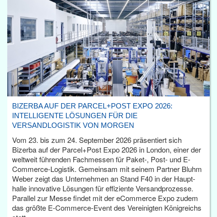
BIZERBA AUF DER PARCEL+POST EXPO 2026:
INTELLIGENTE LÖSUNGEN FÜR DIE
VERSANDLOGISTIK VON MORGEN
Vom 23. bis zum 24. September 2026 präsentiert sich
Bizerba auf der Parcel+Post Expo 2026 in London, einer der
weltweit führenden Fachmessen für Paket-, Post- und E-
Commerce-Logistik. Gemeinsam mit seinem Partner Bluhm
Weber zeigt das Unternehmen an Stand F40 in der Haupt­
halle innovative Lösungen für effiziente Versandprozesse.
Parallel zur Messe findet mit der eCommerce Expo zudem
das größte E-Commerce-Event des Vereinigten Königreichs