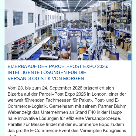
BIZERBA AUF DER PARCEL+POST EXPO 2026:
INTELLIGENTE LÖSUNGEN FÜR DIE
VERSANDLOGISTIK VON MORGEN
Vom 23. bis zum 24. September 2026 präsentiert sich
Bizerba auf der Parcel+Post Expo 2026 in London, einer der
weltweit führenden Fachmessen für Paket-, Post- und E-
Commerce-Logistik. Gemeinsam mit seinem Partner Bluhm
Weber zeigt das Unternehmen an Stand F40 in der Haupt­
halle innovative Lösungen für effiziente Versandprozesse.
Parallel zur Messe findet mit der eCommerce Expo zudem
das größte E-Commerce-Event des Vereinigten Königreichs