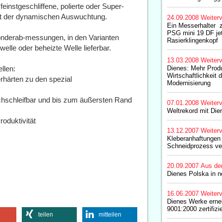
feinstgeschliffene, polierte oder Super-
eit der dynamischen Auswuchtung.
24.09.2008
Weiterv
Ein Messerhalter  
PSG mini 19 DF jet
Sonderab-messungen, in den Varianten
Rasierklingenkopf
lwelle oder beheizte Welle lieferbar.
13.03.2008
Weiterv
llen:
Dienes: Mehr Produ
Wirtschaftlichkeit 
härten zu den spezial
Modernisierung
chschleifbar und bis zum äußersten Rand
07.01.2008
Weiterv
Weltrekord mit Die
oduktivität
13.12.2007
Weiterv
Kleberanhaftungen
Schneidprozess v
20.09.2007
Aus de
Dienes Polska in
16.06.2007
Weiterv
Dienes Werke erne
9001:2000 zertifizie
teilen
mitteilen