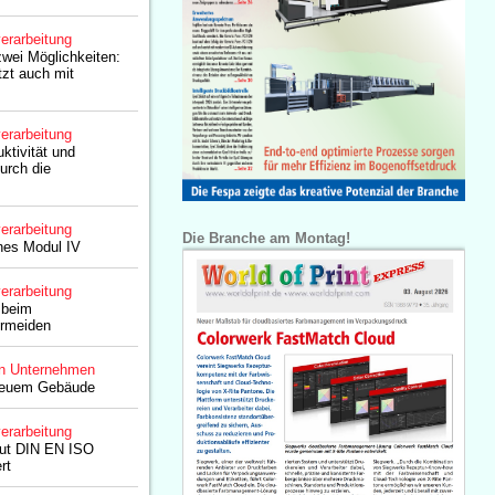
erarbeitung
zwei Möglichkeiten:
zt auch mit
erarbeitung
ktivität und
durch die
erarbeitung
Die Branche am Montag!
nes Modul IV
erarbeitung
 beim
ermeiden
n Unternehmen
 neuem Gebäude
erarbeitung
ut DIN EN ISO
rt