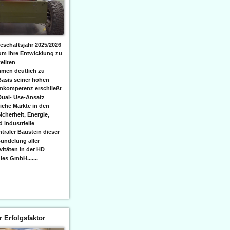
eschäftsjahr 2025/2026
 um ihre Entwicklung zu
ellten
men deutlich zu
Basis seiner hohen
emkompetenz erschließt
Dual- Use-Ansatz
iche Märkte in den
icherheit, Energie,
 industrielle
raler Baustein dieser
ündelung aller
itäten in der HD
es GmbH.......
er Erfolgsfaktor