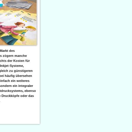
Markt des
ks zögern manche
hts der Kosten für
 Inkjet-Systeme,
leich zu günstigeren
bei häufig übersehen
einfach ein weiteres
sondern ein integraler
etdrucksystems, ebenso
e Druckköpfe oder das
.