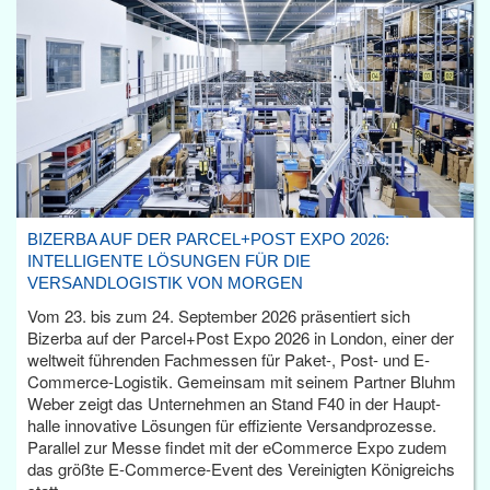
BIZERBA AUF DER PARCEL+POST EXPO 2026:
INTELLIGENTE LÖSUNGEN FÜR DIE
VERSANDLOGISTIK VON MORGEN
Vom 23. bis zum 24. September 2026 präsentiert sich
Bizerba auf der Parcel+Post Expo 2026 in London, einer der
weltweit führenden Fachmessen für Paket-, Post- und E-
Commerce-Logistik. Gemeinsam mit seinem Partner Bluhm
Weber zeigt das Unternehmen an Stand F40 in der Haupt­
halle innovative Lösungen für effiziente Versandprozesse.
Parallel zur Messe findet mit der eCommerce Expo zudem
das größte E-Commerce-Event des Vereinigten Königreichs