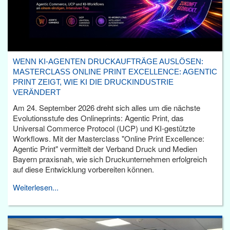
WENN KI-AGENTEN DRUCKAUFTRÄGE AUSLÖSEN:
MASTERCLASS ONLINE PRINT EXCELLENCE: AGENTIC
PRINT ZEIGT, WIE KI DIE DRUCKINDUSTRIE
VERÄNDERT
Am 24. September 2026 dreht sich alles um die nächste
Evolutionsstufe des Onlineprints: Agentic Print, das
Universal Commerce Protocol (UCP) und KI-gestützte
Workflows. Mit der Masterclass "Online Print Excellence:
Agentic Print" vermittelt der Verband Druck und Medien
Bayern praxisnah, wie sich Druckunternehmen erfolgreich
auf diese Entwicklung vorbereiten können.
Weiterlesen...