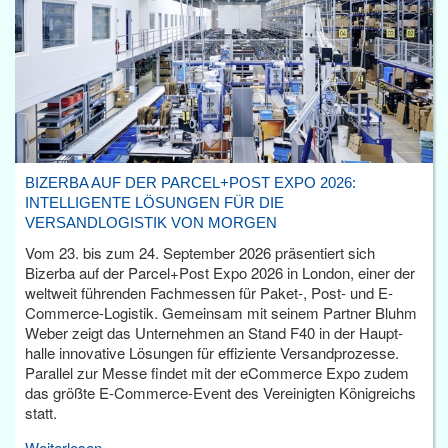
BIZERBA AUF DER PARCEL+POST EXPO 2026:
INTELLIGENTE LÖSUNGEN FÜR DIE
VERSANDLOGISTIK VON MORGEN
Vom 23. bis zum 24. September 2026 präsentiert sich
Bizerba auf der Parcel+Post Expo 2026 in London, einer der
weltweit führenden Fachmessen für Paket-, Post- und E-
Commerce-Logistik. Gemeinsam mit seinem Partner Bluhm
Weber zeigt das Unternehmen an Stand F40 in der Haupt­
halle innovative Lösungen für effiziente Versandprozesse.
Parallel zur Messe findet mit der eCommerce Expo zudem
das größte E-Commerce-Event des Vereinigten Königreichs
statt.
Weiterlesen...