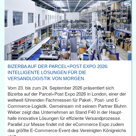
BIZERBA AUF DER PARCEL+POST EXPO 2026:
INTELLIGENTE LÖSUNGEN FÜR DIE
VERSANDLOGISTIK VON MORGEN
Vom 23. bis zum 24. September 2026 präsentiert sich
Bizerba auf der Parcel+Post Expo 2026 in London, einer der
weltweit führenden Fachmessen für Paket-, Post- und E-
Commerce-Logistik. Gemeinsam mit seinem Partner Bluhm
Weber zeigt das Unternehmen an Stand F40 in der Haupt­
halle innovative Lösungen für effiziente Versandprozesse.
Parallel zur Messe findet mit der eCommerce Expo zudem
das größte E-Commerce-Event des Vereinigten Königreichs