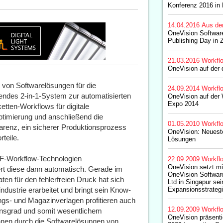
Konferenz 2016 in
14.04.2016
Aus de
OneVision Software
Publishing Day in 
21.03.2016
Workfl
OneVision auf der 
s von Softwarelösungen für die
24.09.2014
Workfl
sendes 2-in-1-System zur automatisierten
OneVision auf der 
Expo 2014
etten-Workflows für digitale
ptimierung und anschließend die
01.05.2010
Workfl
arenz, ein sicherer Produktionsprozess
OneVision: Neuest
teile.
Lösungen
DF-Workflow-Technologien
22.09.2009
Workfl
OneVision setzt mi
ert diese dann automatisch. Gerade im
OneVision Software
ten für den fehlerfreien Druck hat sich
Ltd in Singapur sei
ndustrie erarbeitet und bringt sein Know-
Expansionsstrategi
gs- und Magazinverlagen profitieren auch
12.09.2009
Workfl
onsgrad und somit wesentlichem
OneVision präsenti
nnen durch die Softwarelösungen von