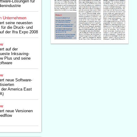
ftware-Lösungen für
ienindustrie
n Unternehmen
ert seine neuesten
für die Druck- und
uf der Ifra Expo 2008
ow
rt auf der
ueste Inksaving-
ow Plus und seine
oftware
ow
ert neue Software-
isierten
f der America East
A)
ow
ert neue Versionen
eedflow