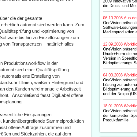
2009 innovative So
die Druck- und Med
über die der gesamte
06.10.2008
Aus de
OneVision präsenti
nd erheblich automatisiert werden kann. Zum
Software-Lösungen 
 Qualitätsprüfung und -optimierung von
Medienproduktion a
Software bis hin zu Einzellösungen zum
 von Transparenzen – natürlich alles
12.09.2008
Workfl
OneVision präsentie
Druck+Form die ne
Version in Speedfl
n Produktionsworkflow in der
Bildoptimierungs-S
tomatisiert einer Qualitätsprüfung
04.03.2008
Workfl
 automatisierte Erstellung von
OneVision präsenti
rdschnittlinien, weißem Hintergrund und
Lösung zur automat
n den Kunden wird manuelle Arbeitszeit
Bildoptimierung au
und der Nexpo (US
ont. Anschließend fasst DigiLabel offene
onsplanung.
18.01.2008
Workfl
OneVision präsenti
 wesentliche Einsparungen
der kompletten Sp
Produktfamilie
che, kundenübergreifende Sammelproduktion
 fasst offene Aufträge zusammen und
Größen und Stückzahlen, die auf dem