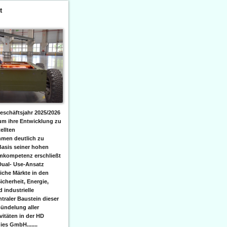
t
eschäftsjahr 2025/2026
 um ihre Entwicklung zu
ellten
men deutlich zu
Basis seiner hohen
emkompetenz erschließt
Dual- Use-Ansatz
iche Märkte in den
icherheit, Energie,
 industrielle
raler Baustein dieser
ündelung aller
itäten in der HD
es GmbH.......