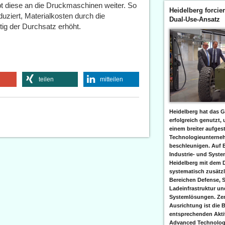
bt diese an die Druckmaschinen weiter. So
Heidelberg forcier
uziert, Materialkosten durch die
Dual-Use-Ansatz
ig der Durchsatz erhöht.
teilen
mitteilen
Heidelberg hat das G
erfolgreich genutzt,
einem breiter aufgest
Technologieunterneh
beschleunigen. Auf 
Industrie- und Syst
Heidelberg mit dem 
systematisch zusätzl
Bereichen Defense, S
Ladeinfrastruktur und
Systemlösungen. Zent
Ausrichtung ist die B
entsprechenden Aktiv
Advanced Technologi