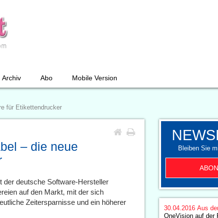
Archiv
Abo
Mobile Version
e für Etikettendrucker
NEWS
bel – die neue
Bleiben Sie mi
r
ABON
gt der deutsche Software-Hersteller
reien auf den Markt, mit der sich
utliche Zeitersparnisse und ein höherer
30.04.2016
Aus de
OneVision auf de