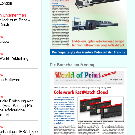
 London
n Unternehmen
 lädt zum Print &
Zürich
ow
drupa
ow
World Publishing
Die Branche am Montag!
ow
en Software-
ow
t der Eröffnung von
 (Asia Pacific) Pte
ne erfolgreiche
e fort
ow
ert auf der IFRA Expo