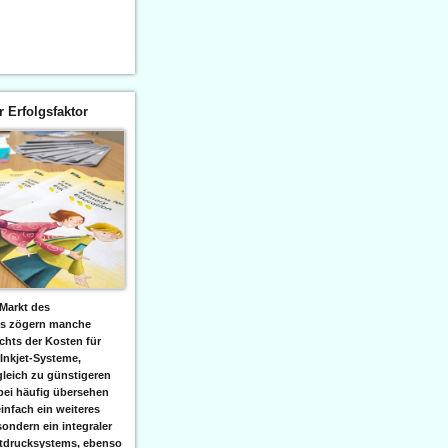
er Erfolgsfaktor
Markt des
ks zögern manche
hts der Kosten für
 Inkjet-Systeme,
leich zu günstigeren
bei häufig übersehen
einfach ein weiteres
sondern ein integraler
etdrucksystems, ebenso