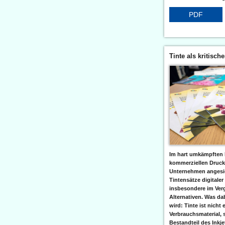
PDF
Tinte als kritisch
Im hart umkämpften 
kommerziellen Druc
Unternehmen angesic
Tintensätze digitaler
insbesondere im Verg
Alternativen. Was da
wird: Tinte ist nicht 
Verbrauchsmaterial, 
Bestandteil des Inkj