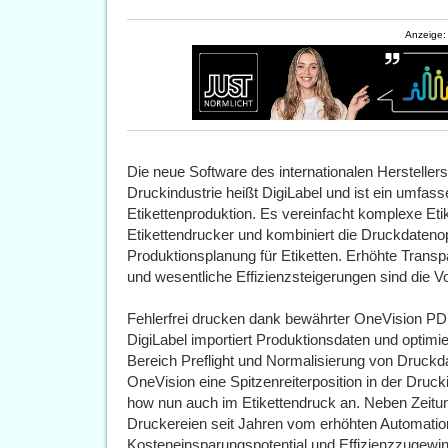
Anzeige:
Die neue Software des internationalen Hersteller
Druckindustrie heißt DigiLabel und ist ein umfas
Etikettenproduktion. Es vereinfacht komplexe Etik
Etikettendrucker und kombiniert die Druckdateno
Produktionsplanung für Etiketten. Erhöhte Transp
und wesentliche Effizienzsteigerungen sind die Vor
Fehlerfrei drucken dank bewährter OneVision P
DigiLabel importiert Produktionsdaten und optimi
Bereich Preflight und Normalisierung von Druckda
OneVision eine Spitzenreiterposition in der Drucki
how nun auch im Etikettendruck an. Neben Zeitun
Druckereien seit Jahren vom erhöhten Automati
Kosteneinsparungspotential und Effizienzzugewi