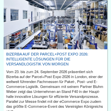
BIZERBA AUF DER PARCEL+POST EXPO 2026:
INTELLIGENTE LÖSUNGEN FÜR DIE
VERSANDLOGISTIK VON MORGEN
Vom 23. bis zum 24. September 2026 präsentiert sich
Bizerba auf der Parcel+Post Expo 2026 in London, einer der
weltweit führenden Fachmessen für Paket-, Post- und E-
Commerce-Logistik. Gemeinsam mit seinem Partner Bluhm
Weber zeigt das Unternehmen an Stand F40 in der Haupt­
halle innovative Lösungen für effiziente Versandprozesse.
Parallel zur Messe findet mit der eCommerce Expo zudem
das größte E-Commerce-Event des Vereinigten Königreichs