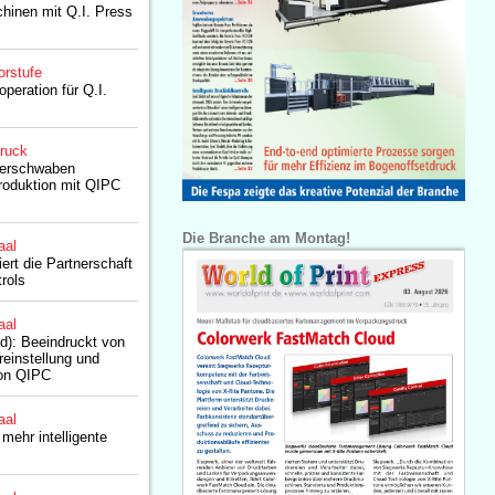
hinen mit Q.I. Press
orstufe
peration für Q.I.
druck
erschwaben
Produktion mit QIPC
Die Branche am Montag!
aal
iert die Partnerschaft
rols
aal
d): Beeindruckt von
oreinstellung und
von QIPC
aal
mehr intelligente