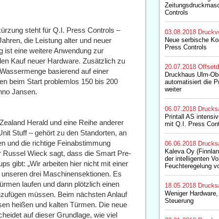
Zeitungsdruckmasc
Controls
rzung steht für Q.I. Press Controls –
03.08.2018
Druckv
Jahren, die Leistung alter und neuer
Neue serbische Koo
Press Controls
g ist eine weitere Anwendung zur
en Kauf neuer Hardware. Zusätzlich zu
20.07.2018
Offset
e Wassermenge basierend auf einer
Druckhaus Ulm-Ob
en beim Start problemlos 150 bis 200
automatisiert die 
weiter
nno Jansen.
06.07.2018
Drucks
Printall AS intensiv
Zealand Herald und eine Reihe anderer
mit Q.I. Press Cont
 Unit Stuff – gehört zu den Standorten, an
en und die richtige Feinabstimmung
06.06.2018
Drucks
Kaleva Oy (Finnlan
er Russel Wieck sagt, dass die Smart Pre-
der intelligenten V
s gibt: „Wir arbeiten hier nicht mit einer
Feuchteregelung 
n unseren drei Maschinensektionen. Es
rmen laufen und dann plötzlich einen
18.05.2018
Drucks
Weniger Hardware, 
hinzufügen müssen. Beim nächsten Anlauf
Steuerung
sen heißen und kalten Türmen. Die neue
eidet auf dieser Grundlage, wie viel