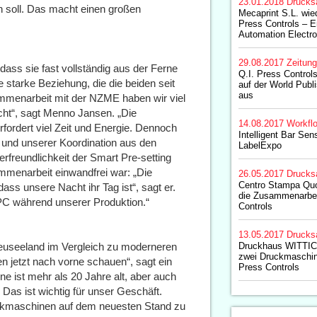
23.01.2018
Drucks
 soll. Das macht einen großen
Mecaprint S.L. wie
Press Controls – E
Automation Electro
29.08.2017
Zeitun
ass sie fast vollständig aus der Ferne
Q.I. Press Control
 starke Beziehung, die die beiden seit
auf der World Publi
aus
sammenarbeit mit der NZME haben wir viel
ht“, sagt Menno Jansen. „Die
14.08.2017
Workfl
ordert viel Zeit und Energie. Dennoch
Intelligent Bar Se
t und unserer Koordination aus den
LabelExpo
erfreundlichkeit der Smart Pre-setting
mmenarbeit einwandfrei war: „Die
26.05.2017
Drucks
Centro Stampa Quoti
dass unsere Nacht ihr Tag ist“, sagt er.
die Zusammenarbei
PC während unserer Produktion.“
Controls
13.05.2017
Drucks
euseeland im Vergleich zu moderneren
Druckhaus WITTICH
zwei Druckmaschine
n jetzt nach vorne schauen“, sagt ein
Press Controls
 ist mehr als 20 Jahre alt, aber auch
 Das ist wichtig für unser Geschäft.
uckmaschinen auf dem neuesten Stand zu