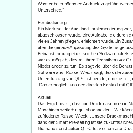
Wasser beim nächsten Andruck zugeführt werden
Unterschied.“
Fernbedienung
Ein Merkmal der Auckland-Implementierung war, d
abgeschlossen wurde, eine Aufgabe, die durch die
vielen Jahren pflegen, erleichtert wurde. „In Zu
über die genaue Anpassung des Systems geforsc
Feinabstimmung eines solchen Softwarepakets erf
war es möglich, dies mit ihren Technikern vor Or
Niederlanden zu tun. Es sagt viel über die Benutz
Software aus. Russel Wieck sagt, dass die Zusa
Unterstützung von QIPC ist perfekt, und sie hilft, 
„Das ermöglicht uns den direkten Kontakt mit QI
Aktuell
Das Ergebnis ist, dass die Druckmaschinen in N
Maschinen weiterhin gut abschneiden. „Wir könne
zufriedener Russel Wieck. „Unsere Druckmaschine
dank der Smart Pre-setting ist sie zukunftssicher.
Niemand sonst außer QIPC tut viel, um alte Dr