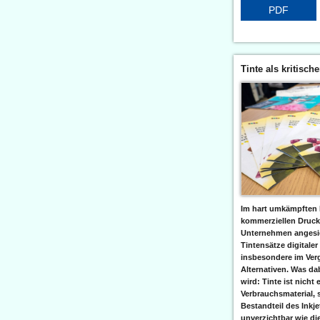
PDF
Tinte als kritisch
Im hart umkämpften 
kommerziellen Druc
Unternehmen angesic
Tintensätze digitaler
insbesondere im Verg
Alternativen. Was da
wird: Tinte ist nicht 
Verbrauchsmaterial, 
Bestandteil des Inkj
unverzichtbar wie di