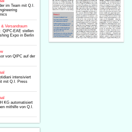
aal
der im Team mit Q.I.
ngineering
nics
g & Versandraum
s: QIPC-EAE stellen
shing Expo in Berlin
ow
nsor von QIPC auf der
aal
diani intensiviert
t mit Q.I. Press
aal
 KG automatisiert
n mithilfe von Q.I.