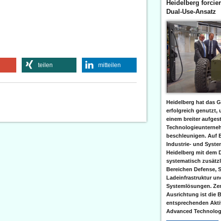
Heidelberg forcier
Dual-Use-Ansatz
teilen
mitteilen
Heidelberg hat das G
erfolgreich genutzt,
einem breiter aufgest
Technologieunterneh
beschleunigen. Auf 
Industrie- und Syst
Heidelberg mit dem 
systematisch zusätzl
Bereichen Defense, S
Ladeinfrastruktur und
Systemlösungen. Zent
Ausrichtung ist die B
entsprechenden Aktiv
Advanced Technologi