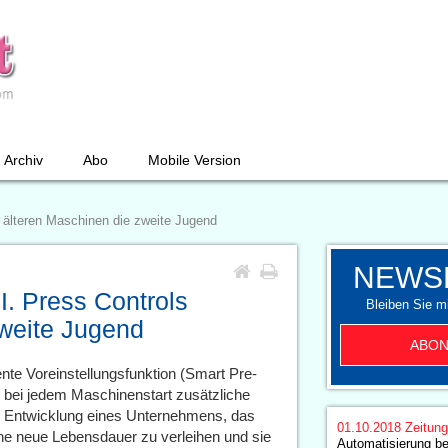
Archiv
Abo
Mobile Version
t älteren Maschinen die zweite Jugend
NEWS
I. Press Controls
Bleiben Sie mi
zweite Jugend
ABON
gente Voreinstellungsfunktion (Smart Pre-
 bei jedem Maschinenstart zusätzliche
e Entwicklung eines Unternehmens, das
01.10.2018
Zeitun
ine neue Lebensdauer zu verleihen und sie
Automatisierung b