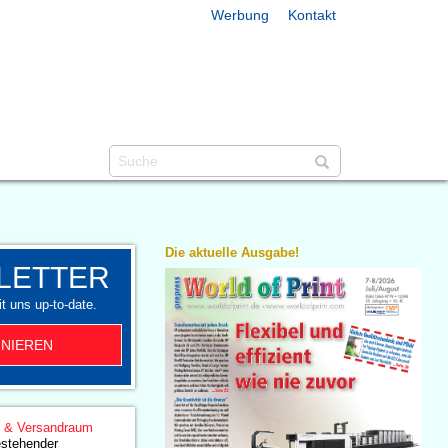
Werbung
Kontakt
Die aktuelle Ausgabe!
LETTER
t uns up-to-date.
NIEREN
g & Versandraum
estehender