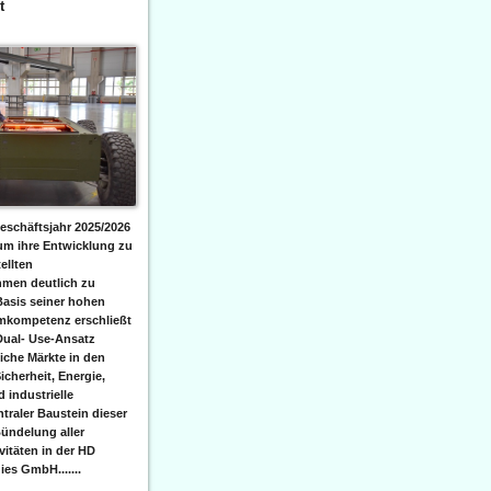
t
eschäftsjahr 2025/2026
 um ihre Entwicklung zu
ellten
men deutlich zu
Basis seiner hohen
emkompetenz erschließt
Dual- Use-Ansatz
iche Märkte in den
icherheit, Energie,
 industrielle
raler Baustein dieser
ündelung aller
itäten in der HD
es GmbH.......