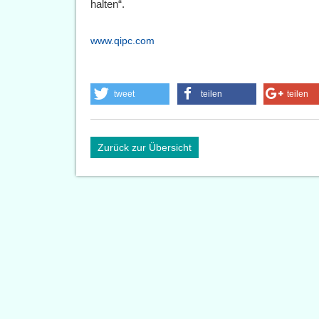
halten“.
www.qipc.com
tweet
teilen
teilen
Zurück zur Übersicht