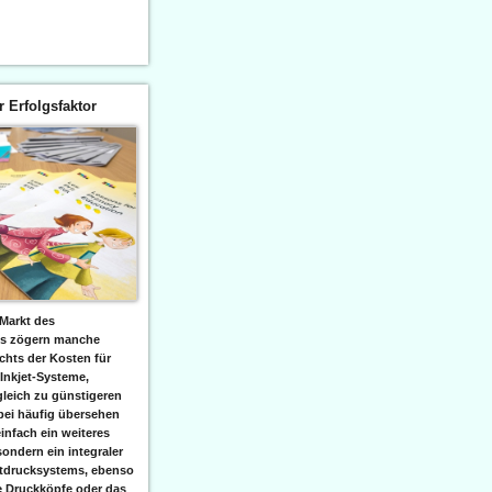
er Erfolgsfaktor
Markt des
ks zögern manche
hts der Kosten für
 Inkjet-Systeme,
leich zu günstigeren
bei häufig übersehen
einfach ein weiteres
sondern ein integraler
etdrucksystems, ebenso
e Druckköpfe oder das