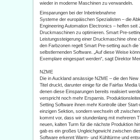
wieder in moderne Maschinen zu verwandeln.
Einsparungen bei der Inbetriebnahme
Systeme der europäischen Spezialisten – die Abkü
Engineering Automation Electronics – helfen seit 
Druckmaschinen zu optimieren. Smart Pre-settin
Leistungssteigerung einer Druckmaschine ohne d
den Farbzonen regelt Smart Pre-setting auch di
selbstlernenden Software. „Auf diese Weise könn
Exemplare eingespart werden“, sagt Direktor Me
NZME
Die in Auckland ansässige NZME – die den New 
Titel druckt, darunter einige für die Fairfax Media
denen diese Einsparungen bereits realisiert werd
verspricht noch mehr Ersparnis. Produktionsleit
Setting Software ihnen mehr Kontrolle über Start-up
einzigen Sektion, sondern wechseln oft zwische
kommt vor, dass wir stundenlang mit mehreren Tü
neuen, kalten Turm für die nächste Produktion 
gab es ein großes Ungleichgewicht zwischen die
Software erkennt Warm- und Kühltürme und entsch