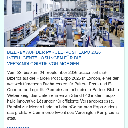
BIZERBA AUF DER PARCEL+POST EXPO 2026:
INTELLIGENTE LÖSUNGEN FÜR DIE
VERSANDLOGISTIK VON MORGEN
Vom 23. bis zum 24. September 2026 präsentiert sich
Bizerba auf der Parcel+Post Expo 2026 in London, einer der
weltweit führenden Fachmessen für Paket-, Post- und E-
Commerce-Logistik. Gemeinsam mit seinem Partner Bluhm
Weber zeigt das Unternehmen an Stand F40 in der Haupt­
halle innovative Lösungen für effiziente Versandprozesse.
Parallel zur Messe findet mit der eCommerce Expo zudem
das größte E-Commerce-Event des Vereinigten Königreichs
statt.
Weiterlesen...