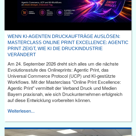
WENN KI-AGENTEN DRUCKAUFTRÄGE AUSLÖSEN:
MASTERCLASS ONLINE PRINT EXCELLENCE: AGENTIC
PRINT ZEIGT, WIE KI DIE DRUCKINDUSTRIE
VERÄNDERT
Am 24. September 2026 dreht sich alles um die nächste
Evolutionsstufe des Onlineprints: Agentic Print, das
Universal Commerce Protocol (UCP) und KI-gestützte
Workflows. Mit der Masterclass "Online Print Excellence:
Agentic Print" vermittelt der Verband Druck und Medien
Bayern praxisnah, wie sich Druckunternehmen erfolgreich
auf diese Entwicklung vorbereiten können.
Weiterlesen...