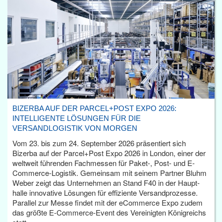
BIZERBA AUF DER PARCEL+POST EXPO 2026:
INTELLIGENTE LÖSUNGEN FÜR DIE
VERSANDLOGISTIK VON MORGEN
Vom 23. bis zum 24. September 2026 präsentiert sich
Bizerba auf der Parcel+Post Expo 2026 in London, einer der
weltweit führenden Fachmessen für Paket-, Post- und E-
Commerce-Logistik. Gemeinsam mit seinem Partner Bluhm
Weber zeigt das Unternehmen an Stand F40 in der Haupt­
halle innovative Lösungen für effiziente Versandprozesse.
Parallel zur Messe findet mit der eCommerce Expo zudem
das größte E-Commerce-Event des Vereinigten Königreichs