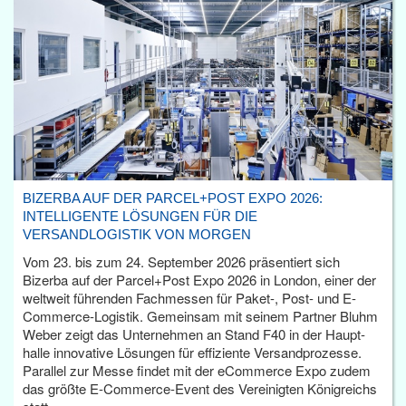
BIZERBA AUF DER PARCEL+POST EXPO 2026:
INTELLIGENTE LÖSUNGEN FÜR DIE
VERSANDLOGISTIK VON MORGEN
Vom 23. bis zum 24. September 2026 präsentiert sich
Bizerba auf der Parcel+Post Expo 2026 in London, einer der
weltweit führenden Fachmessen für Paket-, Post- und E-
Commerce-Logistik. Gemeinsam mit seinem Partner Bluhm
Weber zeigt das Unternehmen an Stand F40 in der Haupt­
halle innovative Lösungen für effiziente Versandprozesse.
Parallel zur Messe findet mit der eCommerce Expo zudem
das größte E-Commerce-Event des Vereinigten Königreichs