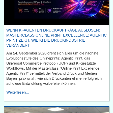
WENN KI-AGENTEN DRUCKAUFTRÄGE AUSLÖSEN:
MASTERCLASS ONLINE PRINT EXCELLENCE: AGENTIC
PRINT ZEIGT, WIE KI DIE DRUCKINDUSTRIE
VERÄNDERT
Am 24. September 2026 dreht sich alles um die nächste
Evolutionsstufe des Onlineprints: Agentic Print, das
Universal Commerce Protocol (UCP) und KI-gestützte
Workflows. Mit der Masterclass "Online Print Excellence:
Agentic Print" vermittelt der Verband Druck und Medien
Bayern praxisnah, wie sich Druckunternehmen erfolgreich
auf diese Entwicklung vorbereiten können.
Weiterlesen...