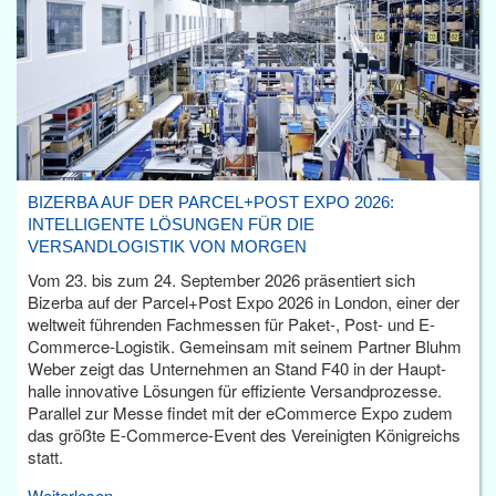
BIZERBA AUF DER PARCEL+POST EXPO 2026:
INTELLIGENTE LÖSUNGEN FÜR DIE
VERSANDLOGISTIK VON MORGEN
Vom 23. bis zum 24. September 2026 präsentiert sich
Bizerba auf der Parcel+Post Expo 2026 in London, einer der
weltweit führenden Fachmessen für Paket-, Post- und E-
Commerce-Logistik. Gemeinsam mit seinem Partner Bluhm
Weber zeigt das Unternehmen an Stand F40 in der Haupt­
halle innovative Lösungen für effiziente Versandprozesse.
Parallel zur Messe findet mit der eCommerce Expo zudem
das größte E-Commerce-Event des Vereinigten Königreichs
statt.
Weiterlesen...