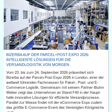
BIZERBA AUF DER PARCEL+POST EXPO 2026:
INTELLIGENTE LÖSUNGEN FÜR DIE
VERSANDLOGISTIK VON MORGEN
Vom 23. bis zum 24. September 2026 präsentiert sich
Bizerba auf der Parcel+Post Expo 2026 in London, einer der
weltweit führenden Fachmessen für Paket-, Post- und E-
Commerce-Logistik. Gemeinsam mit seinem Partner Bluhm
Weber zeigt das Unternehmen an Stand F40 in der Haupt­
halle innovative Lösungen für effiziente Versandprozesse.
Parallel zur Messe findet mit der eCommerce Expo zudem
das größte E-Commerce-Event des Vereinigten Königreichs