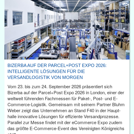
BIZERBA AUF DER PARCEL+POST EXPO 2026:
INTELLIGENTE LÖSUNGEN FÜR DIE
VERSANDLOGISTIK VON MORGEN
Vom 23. bis zum 24. September 2026 präsentiert sich
Bizerba auf der Parcel+Post Expo 2026 in London, einer der
weltweit führenden Fachmessen für Paket-, Post- und E-
Commerce-Logistik. Gemeinsam mit seinem Partner Bluhm
Weber zeigt das Unternehmen an Stand F40 in der Haupt­
halle innovative Lösungen für effiziente Versandprozesse.
Parallel zur Messe findet mit der eCommerce Expo zudem
das größte E-Commerce-Event des Vereinigten Königreichs