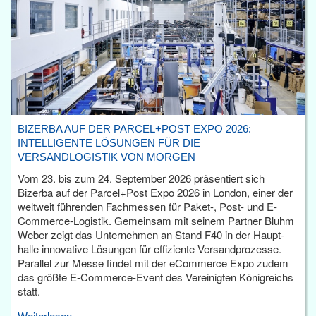
BIZERBA AUF DER PARCEL+POST EXPO 2026:
INTELLIGENTE LÖSUNGEN FÜR DIE
VERSANDLOGISTIK VON MORGEN
Vom 23. bis zum 24. September 2026 präsentiert sich
Bizerba auf der Parcel+Post Expo 2026 in London, einer der
weltweit führenden Fachmessen für Paket-, Post- und E-
Commerce-Logistik. Gemeinsam mit seinem Partner Bluhm
Weber zeigt das Unternehmen an Stand F40 in der Haupt­
halle innovative Lösungen für effiziente Versandprozesse.
Parallel zur Messe findet mit der eCommerce Expo zudem
das größte E-Commerce-Event des Vereinigten Königreichs
statt.
Weiterlesen...