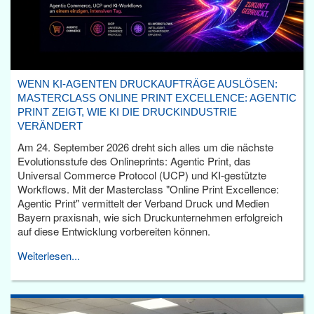
WENN KI-AGENTEN DRUCKAUFTRÄGE AUSLÖSEN:
MASTERCLASS ONLINE PRINT EXCELLENCE: AGENTIC
PRINT ZEIGT, WIE KI DIE DRUCKINDUSTRIE
VERÄNDERT
Am 24. September 2026 dreht sich alles um die nächste
Evolutionsstufe des Onlineprints: Agentic Print, das
Universal Commerce Protocol (UCP) und KI-gestützte
Workflows. Mit der Masterclass "Online Print Excellence:
Agentic Print" vermittelt der Verband Druck und Medien
Bayern praxisnah, wie sich Druckunternehmen erfolgreich
auf diese Entwicklung vorbereiten können.
Weiterlesen...