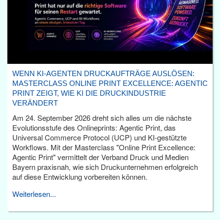
WENN KI-AGENTEN DRUCKAUFTRÄGE AUSLÖSEN:
MASTERCLASS ONLINE PRINT EXCELLENCE: AGENTIC
PRINT ZEIGT, WIE KI DIE DRUCKINDUSTRIE
VERÄNDERT
Am 24. September 2026 dreht sich alles um die nächste
Evolutionsstufe des Onlineprints: Agentic Print, das
Universal Commerce Protocol (UCP) und KI-gestützte
Workflows. Mit der Masterclass "Online Print Excellence:
Agentic Print" vermittelt der Verband Druck und Medien
Bayern praxisnah, wie sich Druckunternehmen erfolgreich
auf diese Entwicklung vorbereiten können.
Weiterlesen...