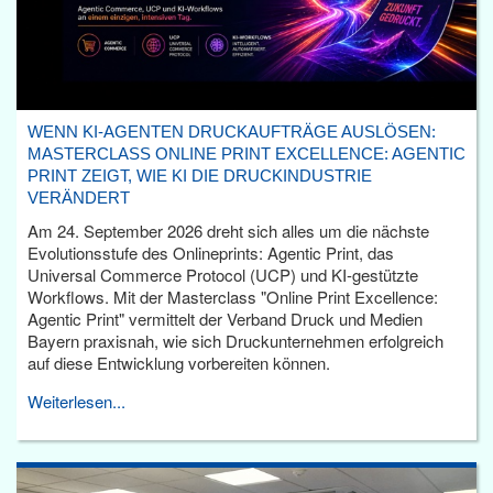
WENN KI-AGENTEN DRUCKAUFTRÄGE AUSLÖSEN:
MASTERCLASS ONLINE PRINT EXCELLENCE: AGENTIC
PRINT ZEIGT, WIE KI DIE DRUCKINDUSTRIE
VERÄNDERT
Am 24. September 2026 dreht sich alles um die nächste
Evolutionsstufe des Onlineprints: Agentic Print, das
Universal Commerce Protocol (UCP) und KI-gestützte
Workflows. Mit der Masterclass "Online Print Excellence:
Agentic Print" vermittelt der Verband Druck und Medien
Bayern praxisnah, wie sich Druckunternehmen erfolgreich
auf diese Entwicklung vorbereiten können.
Weiterlesen...