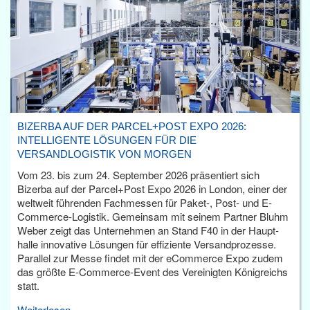
BIZERBA AUF DER PARCEL+POST EXPO 2026:
INTELLIGENTE LÖSUNGEN FÜR DIE
VERSANDLOGISTIK VON MORGEN
Vom 23. bis zum 24. September 2026 präsentiert sich
Bizerba auf der Parcel+Post Expo 2026 in London, einer der
weltweit führenden Fachmessen für Paket-, Post- und E-
Commerce-Logistik. Gemeinsam mit seinem Partner Bluhm
Weber zeigt das Unternehmen an Stand F40 in der Haupt­
halle innovative Lösungen für effiziente Versandprozesse.
Parallel zur Messe findet mit der eCommerce Expo zudem
das größte E-Commerce-Event des Vereinigten Königreichs
statt.
Weiterlesen...