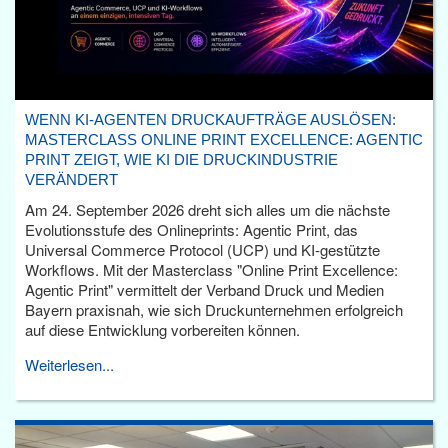
WENN KI-AGENTEN DRUCKAUFTRÄGE AUSLÖSEN:
MASTERCLASS ONLINE PRINT EXCELLENCE: AGENTIC
PRINT ZEIGT, WIE KI DIE DRUCKINDUSTRIE
VERÄNDERT
Am 24. September 2026 dreht sich alles um die nächste
Evolutionsstufe des Onlineprints: Agentic Print, das
Universal Commerce Protocol (UCP) und KI-gestützte
Workflows. Mit der Masterclass "Online Print Excellence:
Agentic Print" vermittelt der Verband Druck und Medien
Bayern praxisnah, wie sich Druckunternehmen erfolgreich
auf diese Entwicklung vorbereiten können.
Weiterlesen...