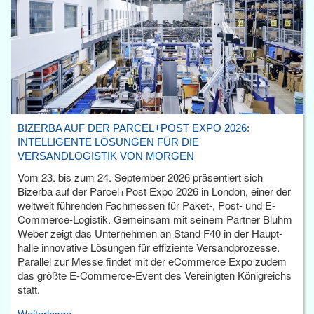
BIZERBA AUF DER PARCEL+POST EXPO 2026:
INTELLIGENTE LÖSUNGEN FÜR DIE
VERSANDLOGISTIK VON MORGEN
Vom 23. bis zum 24. September 2026 präsentiert sich
Bizerba auf der Parcel+Post Expo 2026 in London, einer der
weltweit führenden Fachmessen für Paket-, Post- und E-
Commerce-Logistik. Gemeinsam mit seinem Partner Bluhm
Weber zeigt das Unternehmen an Stand F40 in der Haupt­
halle innovative Lösungen für effiziente Versandprozesse.
Parallel zur Messe findet mit der eCommerce Expo zudem
das größte E-Commerce-Event des Vereinigten Königreichs
statt.
Weiterlesen...