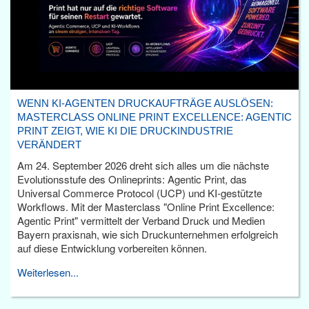
WENN KI-AGENTEN DRUCKAUFTRÄGE AUSLÖSEN:
MASTERCLASS ONLINE PRINT EXCELLENCE: AGENTIC
PRINT ZEIGT, WIE KI DIE DRUCKINDUSTRIE
VERÄNDERT
Am 24. September 2026 dreht sich alles um die nächste
Evolutionsstufe des Onlineprints: Agentic Print, das
Universal Commerce Protocol (UCP) und KI-gestützte
Workflows. Mit der Masterclass "Online Print Excellence:
Agentic Print" vermittelt der Verband Druck und Medien
Bayern praxisnah, wie sich Druckunternehmen erfolgreich
auf diese Entwicklung vorbereiten können.
Weiterlesen...