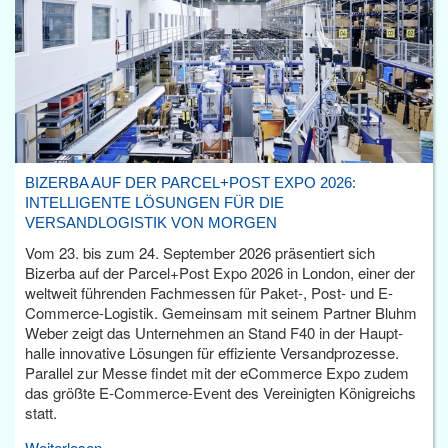
BIZERBA AUF DER PARCEL+POST EXPO 2026:
INTELLIGENTE LÖSUNGEN FÜR DIE
VERSANDLOGISTIK VON MORGEN
Vom 23. bis zum 24. September 2026 präsentiert sich
Bizerba auf der Parcel+Post Expo 2026 in London, einer der
weltweit führenden Fachmessen für Paket-, Post- und E-
Commerce-Logistik. Gemeinsam mit seinem Partner Bluhm
Weber zeigt das Unternehmen an Stand F40 in der Haupt­
halle innovative Lösungen für effiziente Versandprozesse.
Parallel zur Messe findet mit der eCommerce Expo zudem
das größte E-Commerce-Event des Vereinigten Königreichs
statt.
Weiterlesen...