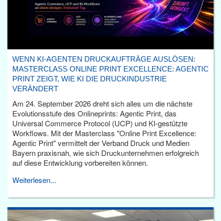
WENN KI-AGENTEN DRUCKAUFTRÄGE AUSLÖSEN:
MASTERCLASS ONLINE PRINT EXCELLENCE: AGENTIC
PRINT ZEIGT, WIE KI DIE DRUCKINDUSTRIE
VERÄNDERT
Am 24. September 2026 dreht sich alles um die nächste
Evolutionsstufe des Onlineprints: Agentic Print, das
Universal Commerce Protocol (UCP) und KI-gestützte
Workflows. Mit der Masterclass "Online Print Excellence:
Agentic Print" vermittelt der Verband Druck und Medien
Bayern praxisnah, wie sich Druckunternehmen erfolgreich
auf diese Entwicklung vorbereiten können.
Weiterlesen...