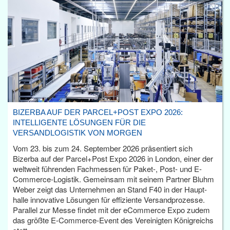
BIZERBA AUF DER PARCEL+POST EXPO 2026:
INTELLIGENTE LÖSUNGEN FÜR DIE
VERSANDLOGISTIK VON MORGEN
Vom 23. bis zum 24. September 2026 präsentiert sich
Bizerba auf der Parcel+Post Expo 2026 in London, einer der
weltweit führenden Fachmessen für Paket-, Post- und E-
Commerce-Logistik. Gemeinsam mit seinem Partner Bluhm
Weber zeigt das Unternehmen an Stand F40 in der Haupt­
halle innovative Lösungen für effiziente Versandprozesse.
Parallel zur Messe findet mit der eCommerce Expo zudem
das größte E-Commerce-Event des Vereinigten Königreichs