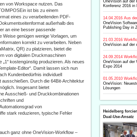
OneVision auf de
ionen von Workspace nutzen. Das
Konferenz 2016 in
UTOIMPOSEin ist bis zu einem
ormat eines zu verarbeitenden PDF-
14.04.2016
Aus de
Dokumentseitenformat außerhalb des
OneVision Software
Publishing Day in 
oder an eine besser passende
ese Weise genügen wenige Vorlagen, um
21.03.2016
Workfl
enformaten korrekt zu verarbeiten. Neben
OneVision auf der 
Matrix, QR) zu platzieren, bietet die
rn von digitalen Druckmaschinen
24.09.2014
Workfl
age „1“ kostengünstig produzieren. Als neues
OneVision auf der 
Expo 2014
emplate-Editor“. Damit lassen sich nun
h Kundenbedürfnis individuell
01.05.2010
Workfl
 ausschießen. Durch die 64Bit-Architektur
OneVision: Neuest
öglich. Insgesamt bietet
Lösungen
e Ausschieß- und Druckkombinationen
chriften und
 Automationsgrad von
Heidelberg forcier
e stark reduzieren, typische Fehler
Dual-Use-Ansatz
 auch ganz ohne OneVision-Workflow –