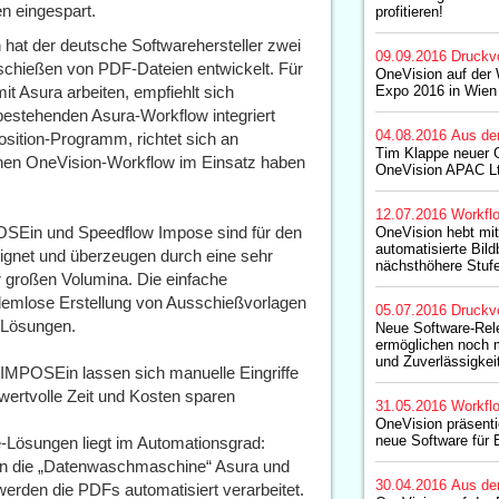
en eingespart.
profitieren!
hat der deutsche Softwarehersteller zwei
09.09.2016
Druckv
chießen von PDF-Dateien entwickelt. Für
OneVision auf der 
it Asura arbeiten, empfiehlt sich
Expo 2016 in Wien
estehenden Asura-Workflow integriert
04.08.2016
Aus de
sition-Programm, richtet sich an
Tim Klappe neuer G
einen OneVision-Workflow im Einsatz haben
OneVision APAC Lt
12.07.2016
Workfl
Ein und Speedflow Impose sind für den
OneVision hebt mi
automatisierte Bild
eignet und überzeugen durch eine sehr
nächsthöhere Stuf
 großen Volumina. Die einfache
blemlose Erstellung von Ausschießvorlagen
05.07.2016
Druckv
e-Lösungen.
Neue Software-Re
ermöglichen noch m
und Zuverlässigkeit
MPOSEin lassen sich manuelle Eingriffe
wertvolle Zeit und Kosten sparen
31.05.2016
Workfl
OneVision präsentie
neue Software für 
-Lösungen liegt im Automationsgrad:
 die „Datenwaschmaschine“ Asura und
30.04.2016
Aus de
den die PDFs automatisiert verarbeitet.