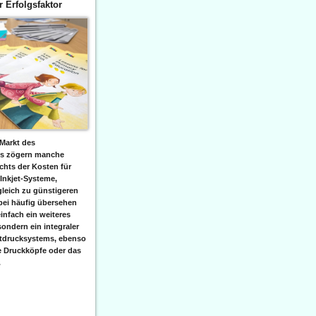
er Erfolgsfaktor
Markt des
ks zögern manche
hts der Kosten für
 Inkjet-Systeme,
leich zu günstigeren
bei häufig übersehen
einfach ein weiteres
sondern ein integraler
etdrucksystems, ebenso
e Druckköpfe oder das
.