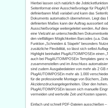
Hierbei lassen sich natürlich die Jobticketfunkt
Seitenformat einer Ausschießvorlage für PlugA
definierbaren Maß variabel und kann das Seitenf
Dokuments automatisch übernehmen. Liegt das 
definierten Maßes kann der Auftrag aussortiert 
Ausschießvorlage weitergeleitet werden. Auf di
eine Vielzahl an unterschiedlichen Dokumentseit
den vielfältigen Möglichkeiten Barcodes (u.a. Data
Funktion „Schneiden & Stapeln“ besonders Nutze
zusätzliche Flexibilität, so lässt sich selbst Aufl
Highlight beinhaltet PlugAUTOIMPOSEin einen „T
auch bei PlugAUTOIMPOSEin Templates ganz nac
zusammenstellen und im Anschluss automatisiert
sind zudem Ausgabedateien von mehr als 2 GB m
PlugAUTOIMPOSEin mehr als 1.000 verschieden
für die professionelle Montage von Büchern, Zeits
Akzidenzdruckangelegenheiten. Über den hohen
PlugAUTOIMPOSEin lassen sich manuelle Eingriff
vermeiden und wertvolle Zeit und Kosten sparen.
Einfach und schnell PDF-Dateien ausschießen –