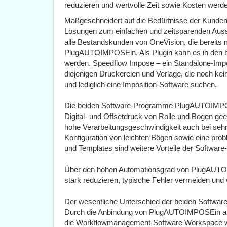
reduzieren und wertvolle Zeit sowie Kosten werd
Maßgeschneidert auf die Bedürfnisse der Kunden 
Lösungen zum einfachen und zeitsparenden Auss
alle Bestandskunden von OneVision, die bereits m
PlugAUTOIMPOSEin. Als Plugin kann es in den b
werden. Speedflow Impose – ein Standalone-Impo
diejenigen Druckereien und Verlage, die noch k
und lediglich eine Imposition-Software suchen.
Die beiden Software-Programme PlugAUTOIMPOS
Digital- und Offsetdruck von Rolle und Bogen ge
hohe Verarbeitungsgeschwindigkeit auch bei sehr
Konfiguration von leichten Bögen sowie eine pro
und Templates sind weitere Vorteile der Softwar
Über den hohen Automationsgrad von PlugAUTOI
stark reduzieren, typische Fehler vermeiden und 
Der wesentliche Unterschied der beiden Software
Durch die Anbindung von PlugAUTOIMPOSEin an
die Workflowmanagement-Software Workspace wer