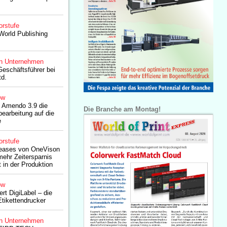
orstufe
World Publishing
n Unternehmen
eschäftsführer bei
d.
ow
t Amendo 3.9 die
Die Branche am Montag!
bearbeitung auf die
e
orstufe
leases von OneVison
ehr Zeitersparnis
 in der Produktion
ow
rt DigiLabel – die
Etikettendrucker
n Unternehmen