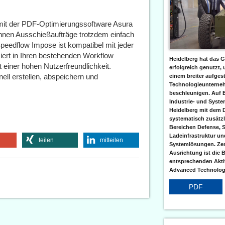
t mit der PDF-Optimierungssoftware Asura
nnen Ausschießaufträge trotzdem einfach
eedflow Impose ist kompatibel mit jeder
ert in Ihren bestehenden Workflow
Heidelberg hat das G
einer hohen Nutzerfreundlichkeit.
erfolgreich genutzt,
ell erstellen, abspeichern und
einem breiter aufgest
Technologieunterneh
beschleunigen. Auf 
Industrie- und Syst
Heidelberg mit dem 
systematisch zusätzl
Bereichen Defense, S
Ladeinfrastruktur und
teilen
mitteilen
Systemlösungen. Zent
Ausrichtung ist die B
entsprechenden Aktiv
Advanced Technologi
PDF