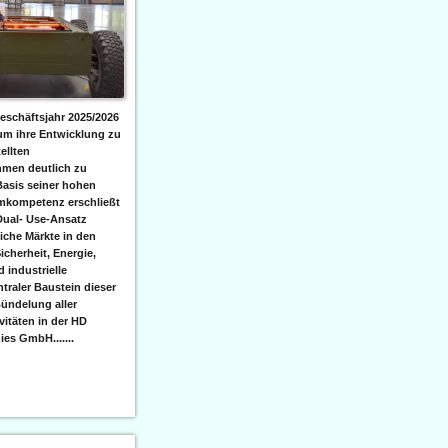
eschäftsjahr 2025/2026
 um ihre Entwicklung zu
ellten
men deutlich zu
Basis seiner hohen
emkompetenz erschließt
Dual- Use-Ansatz
iche Märkte in den
icherheit, Energie,
 industrielle
raler Baustein dieser
ündelung aller
itäten in der HD
es GmbH.......