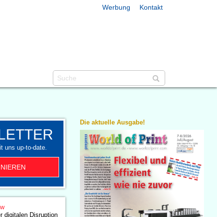
Werbung
Kontakt
Die aktuelle Ausgabe!
LETTER
t uns up-to-date.
NIEREN
ow
 digitalen Disruption