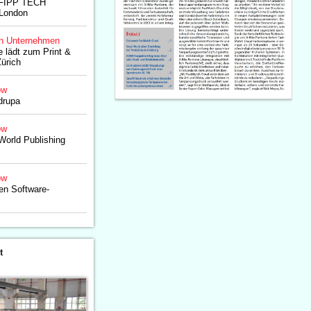
r FIPP TECH
 London
n Unternehmen
 lädt zum Print &
Zürich
ow
drupa
ow
World Publishing
ow
en Software-
t