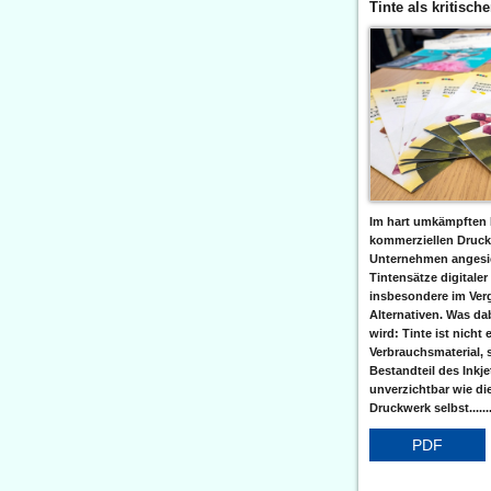
Tinte als kritisch
Im hart umkämpften 
kommerziellen Druc
Unternehmen angesic
Tintensätze digitaler
insbesondere im Verg
Alternativen. Was da
wird: Tinte ist nicht 
Verbrauchsmaterial, 
Bestandteil des Inkj
unverzichtbar wie di
Druckwerk selbst......
PDF