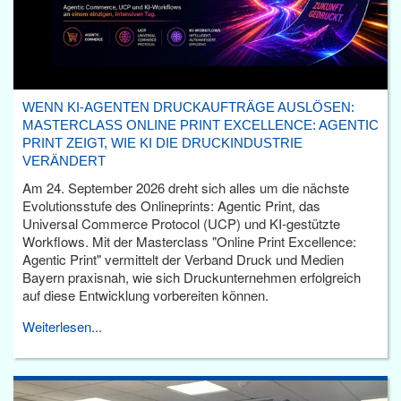
WENN KI-AGENTEN DRUCKAUFTRÄGE AUSLÖSEN:
MASTERCLASS ONLINE PRINT EXCELLENCE: AGENTIC
PRINT ZEIGT, WIE KI DIE DRUCKINDUSTRIE
VERÄNDERT
Am 24. September 2026 dreht sich alles um die nächste
Evolutionsstufe des Onlineprints: Agentic Print, das
Universal Commerce Protocol (UCP) und KI-gestützte
Workflows. Mit der Masterclass "Online Print Excellence:
Agentic Print" vermittelt der Verband Druck und Medien
Bayern praxisnah, wie sich Druckunternehmen erfolgreich
auf diese Entwicklung vorbereiten können.
Weiterlesen...