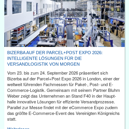
BIZERBA AUF DER PARCEL+POST EXPO 2026:
INTELLIGENTE LÖSUNGEN FÜR DIE
VERSANDLOGISTIK VON MORGEN
Vom 23. bis zum 24. September 2026 präsentiert sich
Bizerba auf der Parcel+Post Expo 2026 in London, einer der
weltweit führenden Fachmessen für Paket-, Post- und E-
Commerce-Logistik. Gemeinsam mit seinem Partner Bluhm
Weber zeigt das Unternehmen an Stand F40 in der Haupt­
halle innovative Lösungen für effiziente Versandprozesse.
Parallel zur Messe findet mit der eCommerce Expo zudem
das größte E-Commerce-Event des Vereinigten Königreichs
statt.
Weiterlesen...