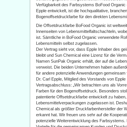
Verfügbarkeit des Farbsystems BoFood Organic g
Epple entwickelt, ist die hochqualitative, branc
Bogenoffsetdruckfarbe für den direkten Lebensmit
Die Offsetdruckfarbe BoFood Organic ist weltweit
Innenseiten von Lebensmittelfaltschachteln, wobe
ist. Sämtliche in BoFood Organic verwendete Rohs
Lebensmitteln selbst zugelassen.
Der Vertrag sieht vor, dass Epple Inhaber des g
bleibt und Sun Chemical eine Lizenz für die Ve
Namen SunPak Organic erhält, der auf die Lebens
verweist. Die beiden Unternehmen haben außerde
für andere potenzielle Anwendungen gemeinsam 
Dr. Carl Epple, Mitglied des Vorstands von Eppl
Vertragsabschluss: „Wir betrachten uns als Vorrei
Farben für den Bogenoffsetdruck. Besonders stolz
patentierte Offsetdruckfarbe entwickelt zu haben,
Lebensmittelverpackungen zugelassen ist. Deshal
Chemical als größter Druckfarbenhersteller der W
erkannt hat. Wir freuen uns sehr auf die Koopera
potenzielle Weiterentwicklung des Farbsystems. 
Vorteile für die gemeinsamen Kunden und Druckdie