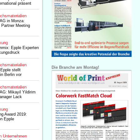
ernational präsent
chsmaterialien
 AG in Monza:
s Partner Meeting
kung
mix: Epple Experten
kungsdruck
chsmaterialien
Die Branche am Montag!
Epple stellt
n Berlin vor
chsmaterialien
AG: Mikayil Yildirim
manager Lack
kung
ng Award 2019:
n Epple
n Unternehmen