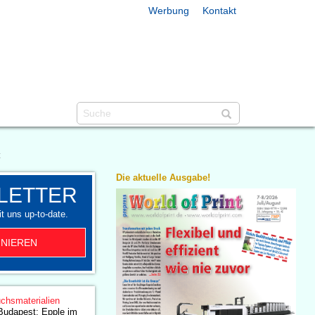
Werbung
Kontakt
t
Die aktuelle Ausgabe!
LETTER
t uns up-to-date.
NIEREN
chsmaterialien
Budapest: Epple im