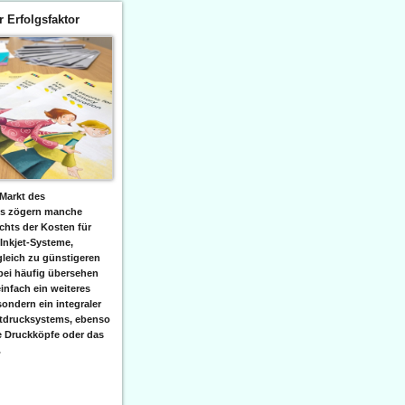
er Erfolgsfaktor
Markt des
ks zögern manche
hts der Kosten für
 Inkjet-Systeme,
leich zu günstigeren
bei häufig übersehen
einfach ein weiteres
sondern ein integraler
etdrucksystems, ebenso
e Druckköpfe oder das
.