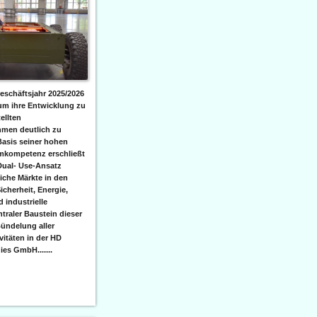
eschäftsjahr 2025/2026
 um ihre Entwicklung zu
ellten
men deutlich zu
Basis seiner hohen
emkompetenz erschließt
Dual- Use-Ansatz
iche Märkte in den
icherheit, Energie,
 industrielle
raler Baustein dieser
ündelung aller
itäten in der HD
es GmbH.......