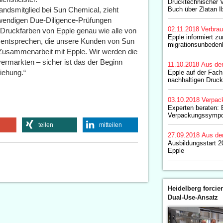
Drucktechnischer Vo
tandsmitglied bei Sun Chemical, zieht
Buch über Zlatan I
twendigen Due-Diligence-Prüfungen
02.11.2018
Verbrau
 Druckfarben von Epple genau wie alle von
Epple informiert z
entsprechen, die unsere Kunden von Sun
migrationsunbeden
 Zusammenarbeit mit Epple. Wir werden die
rmarkten – sicher ist das der Beginn
11.10.2018
Aus de
iehung.“
Epple auf der Fac
nachhaltigen Druck
03.10.2018
Verpac
Experten beraten:
Verpackungssymp
teilen
mitteilen
27.09.2018
Aus de
Ausbildungsstart 
Epple
Heidelberg forcier
Dual-Use-Ansatz