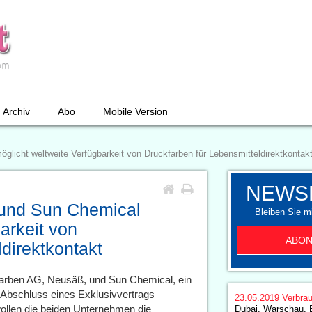
Archiv
Abo
Mobile Version
icht weltweite Verfügbarkeit von Druckfarben für Lebensmitteldirektkontak
NEWS
und Sun Chemical
Bleiben Sie mi
arkeit von
ABON
direktkontakt
farben AG, Neusäß, und Sun Chemical, ein
 Abschluss eines Exklusivvertrags
23.05.2019
Verbrau
ollen die beiden Unternehmen die
Dubai, Warschau, 