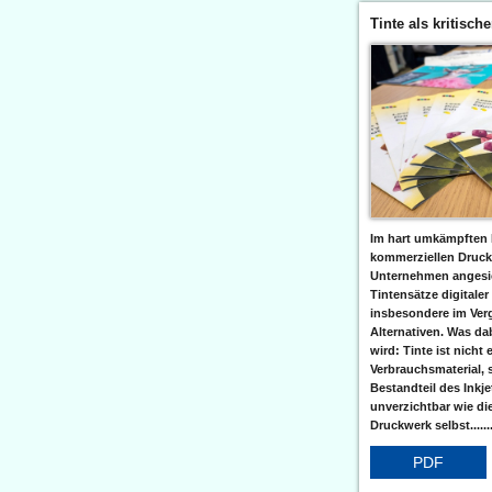
Tinte als kritisch
Im hart umkämpften 
kommerziellen Druc
Unternehmen angesic
Tintensätze digitaler
insbesondere im Verg
Alternativen. Was da
wird: Tinte ist nicht 
Verbrauchsmaterial, 
Bestandteil des Inkj
unverzichtbar wie di
Druckwerk selbst......
PDF