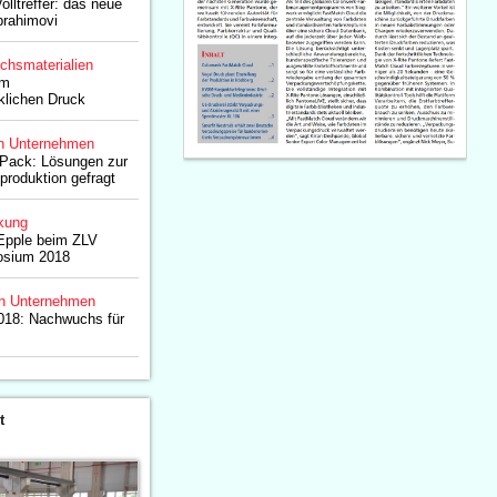
lltreffer: das neue
brahimovi
chsmaterialien
um
klichen Druck
n Unternehmen
hPack: Lösungen zur
produktion gefragt
kung
 Epple beim ZLV
osium 2018
n Unternehmen
2018: Nachwuchs für
t