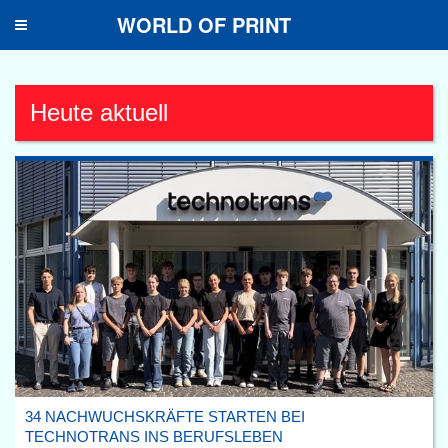
WORLD OF PRINT
Toggle
navigation
Heute aktuell
34 NACHWUCHSKRÄFTE STARTEN BEI
TECHNOTRANS INS BERUFSLEBEN