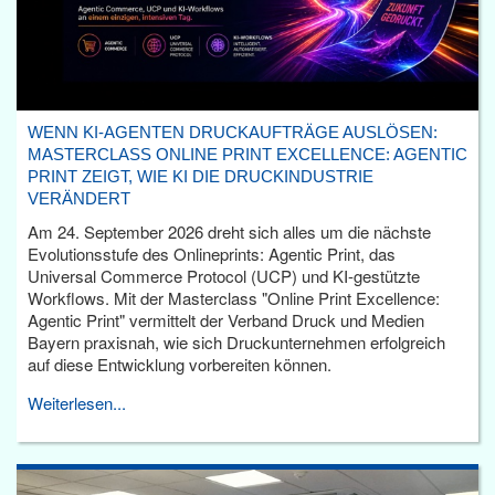
WENN KI-AGENTEN DRUCKAUFTRÄGE AUSLÖSEN:
MASTERCLASS ONLINE PRINT EXCELLENCE: AGENTIC
PRINT ZEIGT, WIE KI DIE DRUCKINDUSTRIE
VERÄNDERT
Am 24. September 2026 dreht sich alles um die nächste
Evolutionsstufe des Onlineprints: Agentic Print, das
Universal Commerce Protocol (UCP) und KI-gestützte
Workflows. Mit der Masterclass "Online Print Excellence:
Agentic Print" vermittelt der Verband Druck und Medien
Bayern praxisnah, wie sich Druckunternehmen erfolgreich
auf diese Entwicklung vorbereiten können.
Weiterlesen...