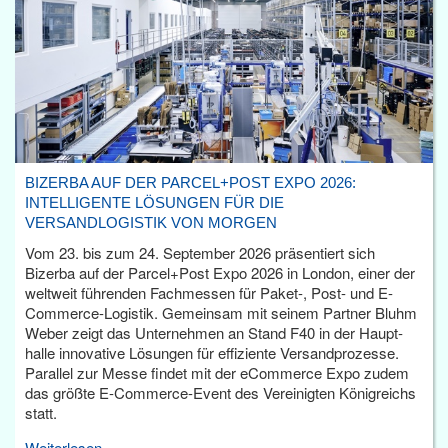
BIZERBA AUF DER PARCEL+POST EXPO 2026:
INTELLIGENTE LÖSUNGEN FÜR DIE
VERSANDLOGISTIK VON MORGEN
Vom 23. bis zum 24. September 2026 präsentiert sich
Bizerba auf der Parcel+Post Expo 2026 in London, einer der
weltweit führenden Fachmessen für Paket-, Post- und E-
Commerce-Logistik. Gemeinsam mit seinem Partner Bluhm
Weber zeigt das Unternehmen an Stand F40 in der Haupt­
halle innovative Lösungen für effiziente Versandprozesse.
Parallel zur Messe findet mit der eCommerce Expo zudem
das größte E-Commerce-Event des Vereinigten Königreichs
statt.
Weiterlesen...