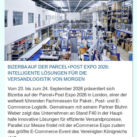
BIZERBA AUF DER PARCEL+POST EXPO 2026:
INTELLIGENTE LÖSUNGEN FÜR DIE
VERSANDLOGISTIK VON MORGEN
Vom 23. bis zum 24. September 2026 präsentiert sich
Bizerba auf der Parcel+Post Expo 2026 in London, einer der
weltweit führenden Fachmessen für Paket-, Post- und E-
Commerce-Logistik. Gemeinsam mit seinem Partner Bluhm
Weber zeigt das Unternehmen an Stand F40 in der Haupt­
halle innovative Lösungen für effiziente Versandprozesse.
Parallel zur Messe findet mit der eCommerce Expo zudem
das größte E-Commerce-Event des Vereinigten Königreichs