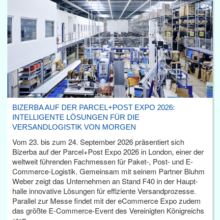
BIZERBA AUF DER PARCEL+POST EXPO 2026:
INTELLIGENTE LÖSUNGEN FÜR DIE
VERSANDLOGISTIK VON MORGEN
Vom 23. bis zum 24. September 2026 präsentiert sich
Bizerba auf der Parcel+Post Expo 2026 in London, einer der
weltweit führenden Fachmessen für Paket-, Post- und E-
Commerce-Logistik. Gemeinsam mit seinem Partner Bluhm
Weber zeigt das Unternehmen an Stand F40 in der Haupt­
halle innovative Lösungen für effiziente Versandprozesse.
Parallel zur Messe findet mit der eCommerce Expo zudem
das größte E-Commerce-Event des Vereinigten Königreichs