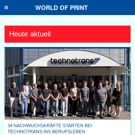
WORLD OF PRINT
Toggle
navigation
Heute aktuell
34 NACHWUCHSKRÄFTE STARTEN BEI
TECHNOTRANS INS BERUFSLEBEN