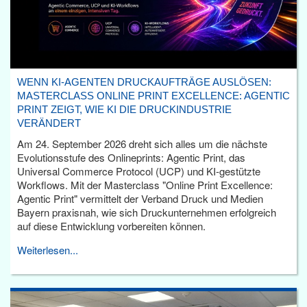
WENN KI-AGENTEN DRUCKAUFTRÄGE AUSLÖSEN:
MASTERCLASS ONLINE PRINT EXCELLENCE: AGENTIC
PRINT ZEIGT, WIE KI DIE DRUCKINDUSTRIE
VERÄNDERT
Am 24. September 2026 dreht sich alles um die nächste
Evolutionsstufe des Onlineprints: Agentic Print, das
Universal Commerce Protocol (UCP) und KI-gestützte
Workflows. Mit der Masterclass "Online Print Excellence:
Agentic Print" vermittelt der Verband Druck und Medien
Bayern praxisnah, wie sich Druckunternehmen erfolgreich
auf diese Entwicklung vorbereiten können.
Weiterlesen...