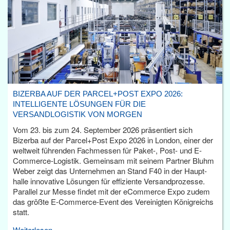
BIZERBA AUF DER PARCEL+POST EXPO 2026:
INTELLIGENTE LÖSUNGEN FÜR DIE
VERSANDLOGISTIK VON MORGEN
Vom 23. bis zum 24. September 2026 präsentiert sich
Bizerba auf der Parcel+Post Expo 2026 in London, einer der
weltweit führenden Fachmessen für Paket-, Post- und E-
Commerce-Logistik. Gemeinsam mit seinem Partner Bluhm
Weber zeigt das Unternehmen an Stand F40 in der Haupt­
halle innovative Lösungen für effiziente Versandprozesse.
Parallel zur Messe findet mit der eCommerce Expo zudem
das größte E-Commerce-Event des Vereinigten Königreichs
statt.
Weiterlesen...