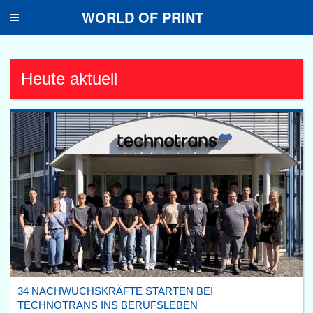
WORLD OF PRINT
Toggle
navigation
Heute aktuell
34 NACHWUCHSKRÄFTE STARTEN BEI
TECHNOTRANS INS BERUFSLEBEN