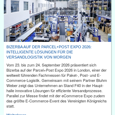
BIZERBA AUF DER PARCEL+POST EXPO 2026:
INTELLIGENTE LÖSUNGEN FÜR DIE
VERSANDLOGISTIK VON MORGEN
Vom 23. bis zum 24. September 2026 präsentiert sich
Bizerba auf der Parcel+Post Expo 2026 in London, einer der
weltweit führenden Fachmessen für Paket-, Post- und E-
Commerce-Logistik. Gemeinsam mit seinem Partner Bluhm
Weber zeigt das Unternehmen an Stand F40 in der Haupt­
halle innovative Lösungen für effiziente Versandprozesse.
Parallel zur Messe findet mit der eCommerce Expo zudem
das größte E-Commerce-Event des Vereinigten Königreichs
statt.
Weiterlesen...