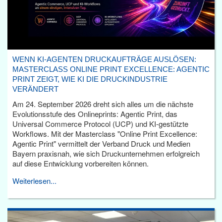
WENN KI-AGENTEN DRUCKAUFTRÄGE AUSLÖSEN:
MASTERCLASS ONLINE PRINT EXCELLENCE: AGENTIC
PRINT ZEIGT, WIE KI DIE DRUCKINDUSTRIE
VERÄNDERT
Am 24. September 2026 dreht sich alles um die nächste
Evolutionsstufe des Onlineprints: Agentic Print, das
Universal Commerce Protocol (UCP) und KI-gestützte
Workflows. Mit der Masterclass "Online Print Excellence:
Agentic Print" vermittelt der Verband Druck und Medien
Bayern praxisnah, wie sich Druckunternehmen erfolgreich
auf diese Entwicklung vorbereiten können.
Weiterlesen...