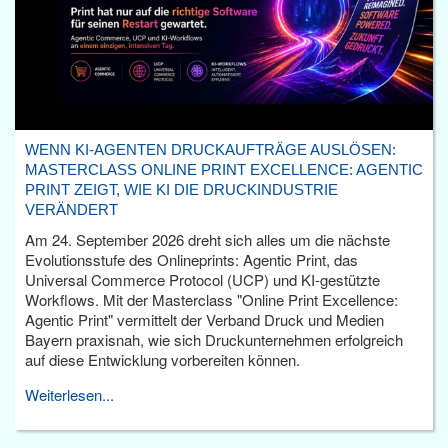
WENN KI-AGENTEN DRUCKAUFTRÄGE AUSLÖSEN:
MASTERCLASS ONLINE PRINT EXCELLENCE: AGENTIC
PRINT ZEIGT, WIE KI DIE DRUCKINDUSTRIE
VERÄNDERT
Am 24. September 2026 dreht sich alles um die nächste
Evolutionsstufe des Onlineprints: Agentic Print, das
Universal Commerce Protocol (UCP) und KI-gestützte
Workflows. Mit der Masterclass "Online Print Excellence:
Agentic Print" vermittelt der Verband Druck und Medien
Bayern praxisnah, wie sich Druckunternehmen erfolgreich
auf diese Entwicklung vorbereiten können.
Weiterlesen...